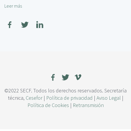
c
t
Leer más
s
i
u
o
p
n
b
a
i
r
l
d
e
a
S
d
i
e
s
s
t
y
e
b
m
a
a
r
d
r
e
©2022 SECF. Todos los derechos reservados. Secretaría
e
d
técnica,
Cesefor
|
Política de privacidad
|
Aviso Legal
|
r
a
Política de Cookies
|
Retransmisión
a
t
s
o
a
s
l
d