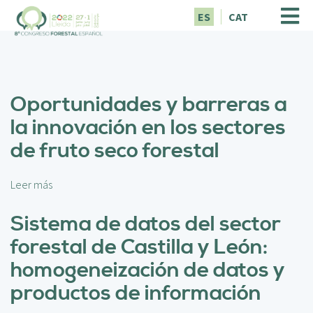
P
ES
CAT
a
s
a
r
a
Oportunidades y barreras a
l
c
la innovación en los sectores
o
de fruto seco forestal
n
t
e
Leer más
s
n
o
i
b
Sistema de datos del sector
d
r
o
forestal de Castilla y León:
e
p
O
homogeneización de datos y
r
p
i
productos de información
o
n
r