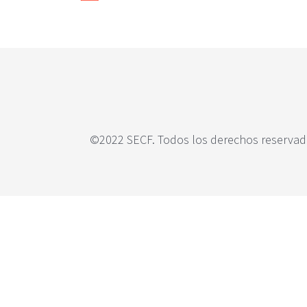
c
i
p
a
l
©2022 SECF. Todos los derechos reservado