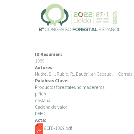
P
a
s
a
r
a
l
c
ID Resumen:
o
1069
n
Autores:
t
Mutke, S, ,, Rubio, R., Baudriller-Cacaud, H. Correia,
e
Palabras Clave:
n
Productos forestales no madereros
i
piñón
d
castaña
o
Cadena de valor
p
DAFO.
r
Acta:
i
8CFE-1069.pdf
n