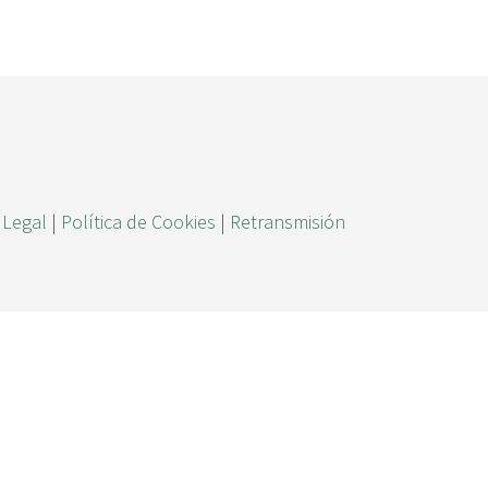
ú
s
q
u
e
d
a
 Legal
|
Política de Cookies
|
Retransmisión