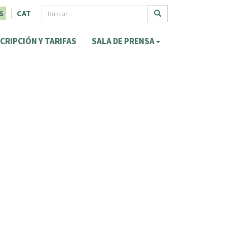
F
S
CAT
o
Buscar
CRIPCIÓN Y TARIFAS
SALA DE PRENSA
r
m
u
l
a
r
i
o
d
e
b