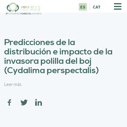
P
ES
CAT
a
s
a
r
a
Predicciones de la
l
c
distribución e impacto de la
o
invasora polilla del boj
n
t
(Cydalima perspectalis)
e
n
i
Leer más
s
d
o
o
b
p
r
r
e
i
P
n
r