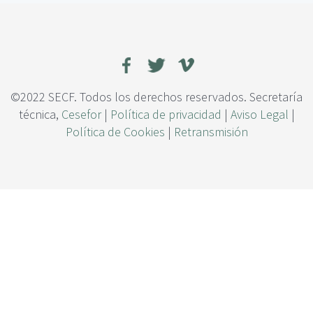
c
e
i
d
p
i
a
c
l
c
i
o
©2022 SECF. Todos los derechos reservados. Secretaría
n
técnica,
Cesefor
|
Política de privacidad
|
Aviso Legal
|
e
Política de Cookies
|
Retransmisión
s
d
e
l
a
d
i
s
t
r
i
b