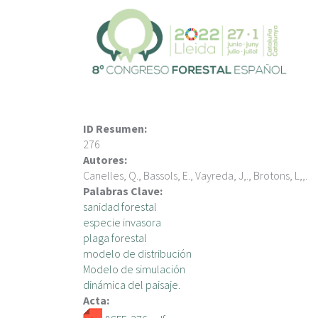
P
a
s
a
r
a
l
c
ID Resumen:
o
276
n
Autores:
t
Canelles, Q., Bassols, E., Vayreda, J,., Brotons, L,,.
e
Palabras Clave:
n
sanidad forestal
i
especie invasora
d
plaga forestal
o
modelo de distribución
p
Modelo de simulación
r
dinámica del paisaje.
i
Acta:
n