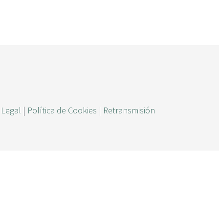
ú
s
q
u
e
d
a
 Legal
|
Política de Cookies
|
Retransmisión