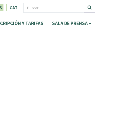
F
S
CAT
o
Buscar
CRIPCIÓN Y TARIFAS
SALA DE PRENSA
r
m
u
l
a
r
i
o
d
e
b