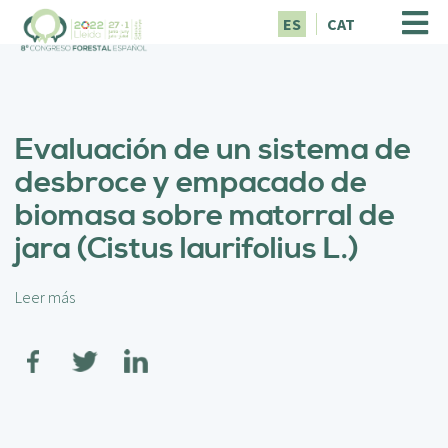
P
ES
CAT
a
s
a
r
a
Evaluación de un sistema de
l
c
desbroce y empacado de
o
biomasa sobre matorral de
n
t
jara (Cistus laurifolius L.)
e
n
i
Leer más
s
d
o
o
b
p
r
r
e
i
E
n
v