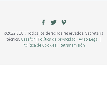
c
a
i
l
p
u
a
a
l
c
i
ó
©2022 SECF. Todos los derechos reservados. Secretaría
n
técnica,
Cesefor
|
Política de privacidad
|
Aviso Legal
|
d
Política de Cookies
|
Retransmisión
e
u
n
s
i
s
t
e
m
a
d
e