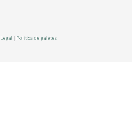
r
c
a
 Legal
|
Política de galetes