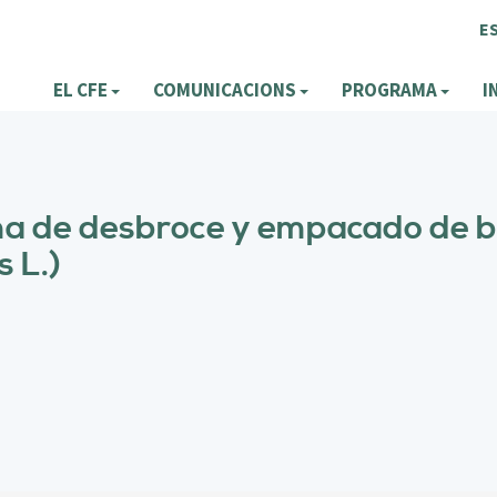
E
EL CFE
COMUNICACIONS
PROGRAMA
I
ma de desbroce y empacado de 
s L.)