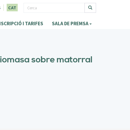
F
S
CAT
o
Cerca
NSCRIPCIÓ I TARIFES
SALA DE PREMSA
r
m
u
l
biomasa sobre matorral
a
r
i
d
e
c
e