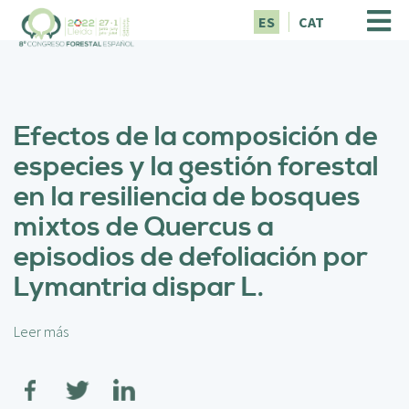
P
ES
CAT
a
s
a
r
a
Efectos de la composición de
l
c
especies y la gestión forestal
o
en la resiliencia de bosques
n
t
mixtos de Quercus a
e
episodios de defoliación por
n
i
Lymantria dispar L.
d
o
p
Leer más
s
r
o
i
b
n
r