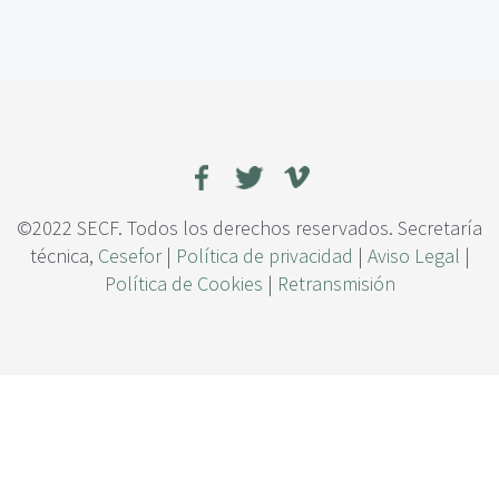
c
e
i
E
p
f
a
e
l
c
t
o
s
d
e
©2022 SECF. Todos los derechos reservados. Secretaría
l
técnica,
Cesefor
|
Política de privacidad
|
Aviso Legal
|
a
Política de Cookies
|
Retransmisión
c
o
m
p
o
s
i
c
i