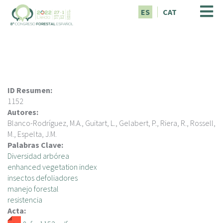
P
ES
CAT
a
s
a
r
a
l
c
ID Resumen:
o
1152
n
Autores:
t
Blanco-Rodríguez, M.A., Guitart, L., Gelabert, P., Riera, R., Rossell,
e
M., Espelta, J.M.
n
Palabras Clave:
i
Diversidad arbórea
d
enhanced vegetation index
o
insectos defoliadores
p
manejo forestal
r
resistencia
i
Acta:
n