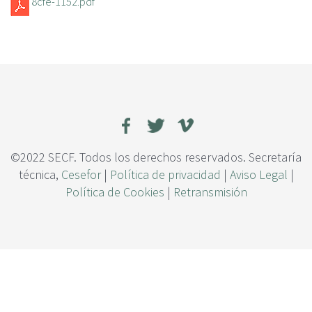
8cfe-1152.pdf
c
i
p
a
l
©2022 SECF. Todos los derechos reservados. Secretaría
técnica,
Cesefor
|
Política de privacidad
|
Aviso Legal
|
Política de Cookies
|
Retransmisión