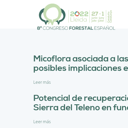
P
a
s
a
r
a
l
c
o
Micoflora asociada a las
n
posibles implicaciones 
t
e
n
Leer más
s
i
o
d
b
Potencial de recuperaci
o
r
p
Sierra del Teleno en fun
e
r
M
i
i
Leer más
s
n
c
o