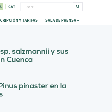
F
S
CAT
o
Buscar
CRIPCIÓN Y TARIFAS
SALA DE PRENSA
r
m
u
l
bsp. salzmannii y sus
a
 en Cuenca
r
i
o
inus pinaster en la
d
s
e
b