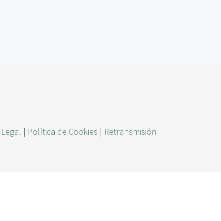
ú
s
q
u
e
d
a
 Legal
|
Política de Cookies
|
Retransmisión