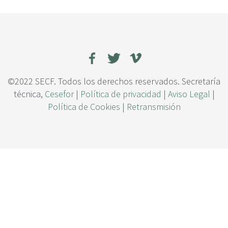
c
i
p
a
l
©2022 SECF. Todos los derechos reservados. Secretaría
técnica,
Cesefor
|
Política de privacidad
|
Aviso Legal
|
Política de Cookies
|
Retransmisión