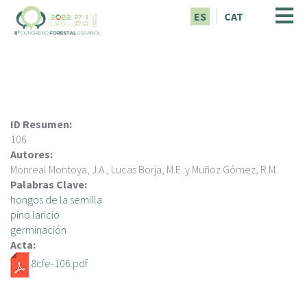
P
ES
CAT
a
s
a
r
a
l
c
ID Resumen:
o
106
n
Autores:
t
Monreal Montoya, J.A., Lucas Borja, M.E. y Muñoz Gómez, R.M.
e
Palabras Clave:
n
hongos de la semilla
i
pino laricio
d
germinación
o
Acta:
p
8cfe-106.pdf
r
i
n