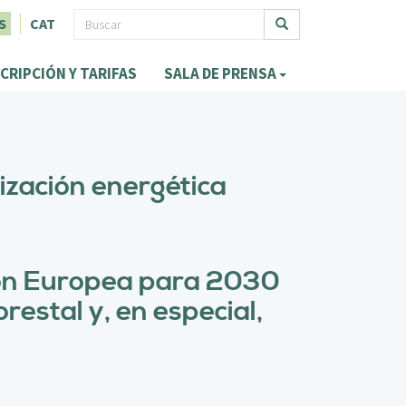
F
S
CAT
o
Buscar
CRIPCIÓN Y TARIFAS
SALA DE PRENSA
r
m
u
l
rización energética
a
r
i
nión Europea para 2030
o
estal y, en especial,
d
e
b