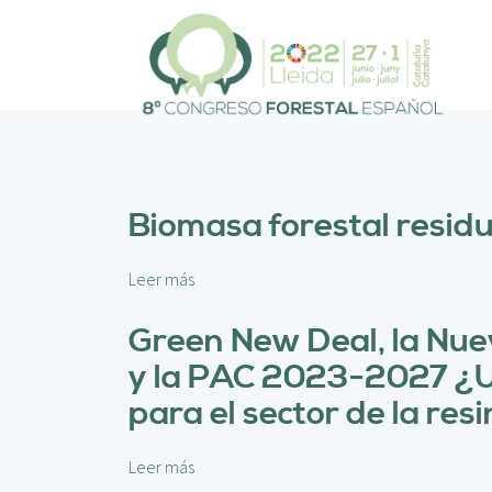
P
a
s
a
r
a
l
c
o
Biomasa forestal residua
n
t
e
Leer más
s
n
o
i
b
Green New Deal, la Nue
d
r
y la PAC 2023-2027 ¿Una
o
e
p
B
para el sector de la res
r
i
i
o
Leer más
s
n
m
o