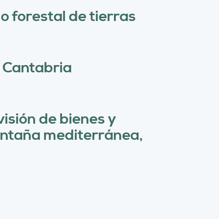
ú
 forestal de tierras
s
q
u
e Cantabria
e
d
a
visión de bienes y
montaña mediterránea,