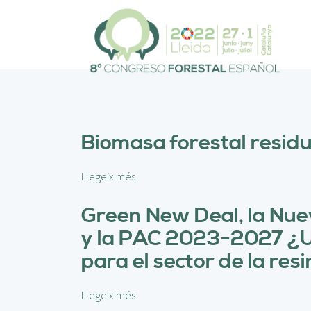
V
é
s
a
l
c
o
n
t
Biomasa forestal residua
i
n
g
Llegeix més
s
u
o
t
b
Green New Deal, la Nue
r
y la PAC 2023-2027 ¿Una
e
B
para el sector de la res
i
o
Llegeix més
s
m
o