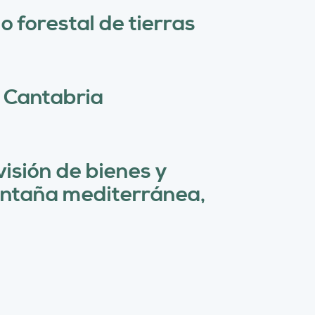
r
 forestal de tierras
c
a
e Cantabria
visión de bienes y
montaña mediterránea,