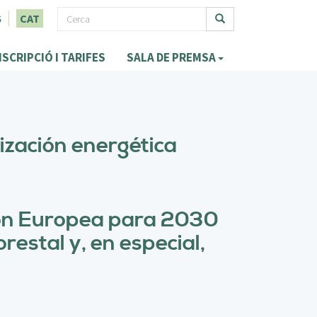
F
S
CAT
o
Cerca
NSCRIPCIÓ I TARIFES
SALA DE PREMSA
r
m
u
l
rización energética
a
r
i
nión Europea para 2030
d
estal y, en especial,
e
c
e