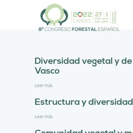
P
a
s
a
r
a
l
c
o
Diversidad vegetal y de
n
Vasco
t
e
n
Leer más
s
i
o
d
b
Estructura y diversida
o
r
p
e
r
Leer más
s
D
i
o
i
n
b
v