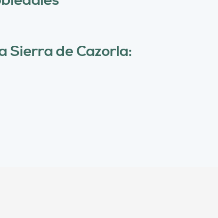
obledales
ú
s
q
a Sierra de Cazorla:
u
e
d
a