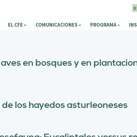
E
EL CFE
COMUNICACIONES
PROGRAMA
INS
 aves en bosques y en plantacion
d de los hayedos asturleoneses