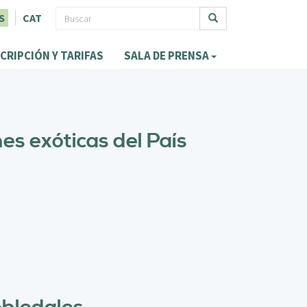
F
S
CAT
o
Buscar
CRIPCIÓN Y TARIFAS
SALA DE PRENSA
r
m
u
l
es exóticas del País
a
r
i
o
d
e
b