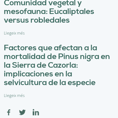
Comunidad vegetal y
r
r
mesofauna: Eucaliptales
s
e
i
E
versus robledales
d
s
a
t
d
Llegeix més
s
r
v
o
u
e
b
Factores que afectan a la
c
g
r
t
mortalidad de Pinus nigra en
e
e
u
t
C
la Sierra de Cazorla:
r
a
o
a
implicaciones en la
l
m
y
y
u
selvicultura de la especie
d
d
n
i
e
i
v
Llegeix més
s
a
d
e
o
v
a
r
b
e
d
s
r
s
v
i