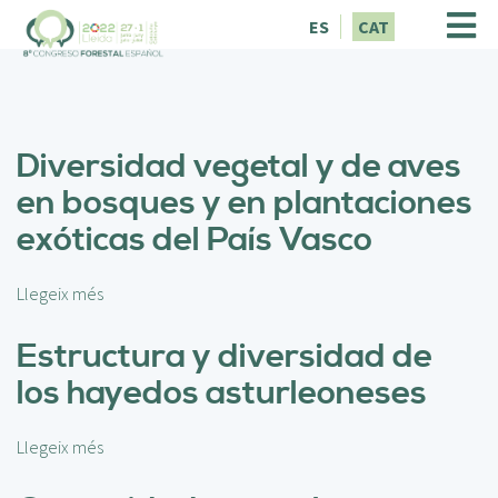
V
ES
CAT
é
s
a
l
c
Diversidad vegetal y de aves
o
n
en bosques y en plantaciones
t
exóticas del País Vasco
i
n
g
Llegeix més
s
u
o
t
b
Estructura y diversidad de
r
los hayedos asturleoneses
e
D
i
Llegeix més
s
v
o
e
b