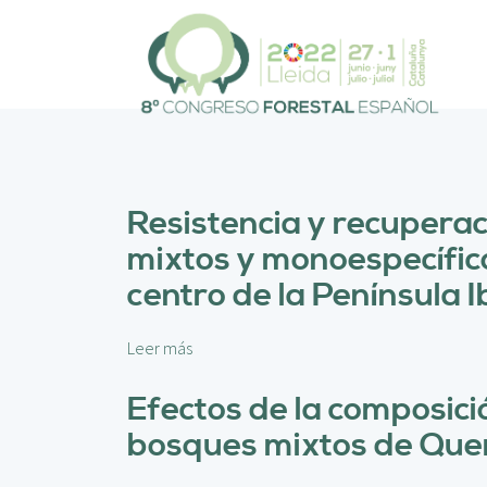
P
a
s
a
r
a
l
c
o
Resistencia y recuperac
n
mixtos y monoespecífico
t
e
centro de la Península I
n
i
d
Leer más
s
o
o
p
b
Efectos de la composició
r
r
bosques mixtos de Querc
i
e
n
R