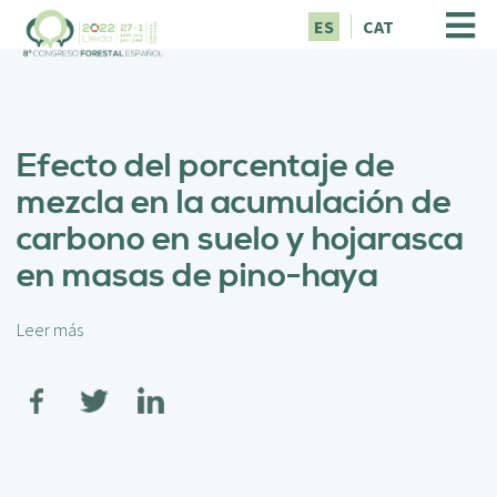
P
ES
CAT
a
s
a
r
a
Efecto del porcentaje de
l
c
mezcla en la acumulación de
o
carbono en suelo y hojarasca
n
t
en masas de pino-haya
e
n
i
Leer más
s
d
o
o
b
p
r
r
e
i
E
n
f