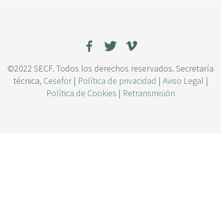
c
e
i
c
p
t
a
o
l
d
e
l
©2022 SECF. Todos los derechos reservados. Secretaría
p
técnica,
Cesefor
|
Política de privacidad
|
Aviso Legal
|
o
Política de Cookies
|
Retransmisión
r
c
e
n
t
a
j
e
d
e
m
e