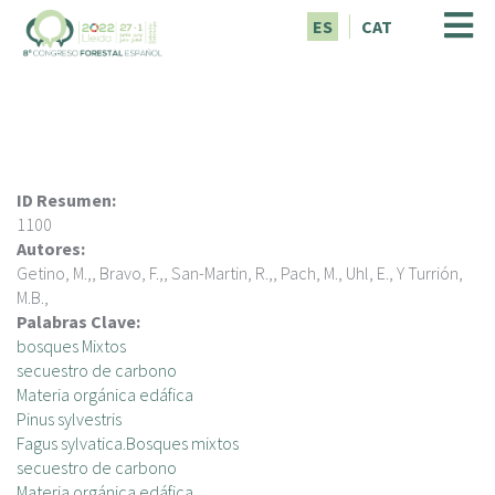
P
ES
CAT
a
s
a
r
a
l
c
ID Resumen:
o
1100
n
Autores:
t
Getino, M.,, Bravo, F.,, San-Martin, R.,, Pach, M., Uhl, E., Y Turrión,
e
M.B.,
n
Palabras Clave:
i
bosques Mixtos
d
secuestro de carbono
o
Materia orgánica edáfica
p
Pinus sylvestris
r
Fagus sylvatica.Bosques mixtos
i
secuestro de carbono
n
Materia orgánica edáfica