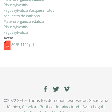
c
Pinus sylvestris
i
Fagus sylvatica.Bosques mixtos
p
secuestro de carbono
a
Materia orgánica edáfica
l
Pinus sylvestris
Fagus sylvatica.
Acta:
8CFE-1100.pdf
©2022 SECF. Todos los derechos reservados. Secretaría
técnica,
Cesefor
|
Política de privacidad
|
Aviso Legal
|