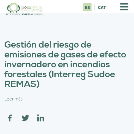
P
ES
CAT
a
s
a
r
a
Gestión del riesgo de
l
c
emisiones de gases de efecto
o
invernadero en incendios
n
t
forestales (Interreg Sudoe
e
REMAS)
n
i
d
Leer más
s
o
o
p
b
r
r
i
e
n
G