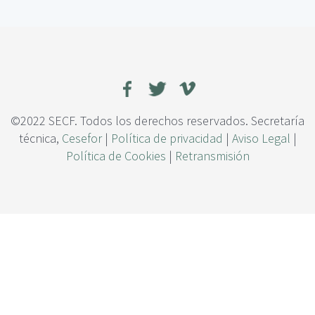
c
e
i
s
p
t
a
i
l
ó
n
d
e
©2022 SECF. Todos los derechos reservados. Secretaría
l
técnica,
Cesefor
|
Política de privacidad
|
Aviso Legal
|
r
Política de Cookies
|
Retransmisión
i
e
s
g
o
d
e
e
m
i