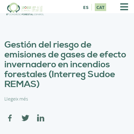
V
ES
CAT
é
s
a
l
c
Gestión del riesgo de
o
n
emisiones de gases de efecto
t
invernadero en incendios
i
n
forestales (Interreg Sudoe
g
REMAS)
u
t
Llegeix més
s
o
b
r
e
G