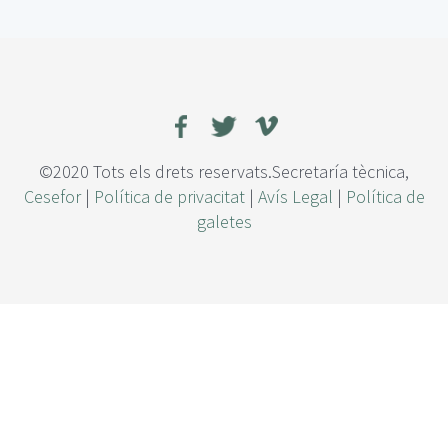
e
s
t
i
ó
n
d
e
©2020 Tots els drets reservats.Secretaría tècnica,
l
Cesefor
|
Política de privacitat
|
Avís Legal
|
Política de
r
galetes
i
e
s
g
o
d
e
e
m
i