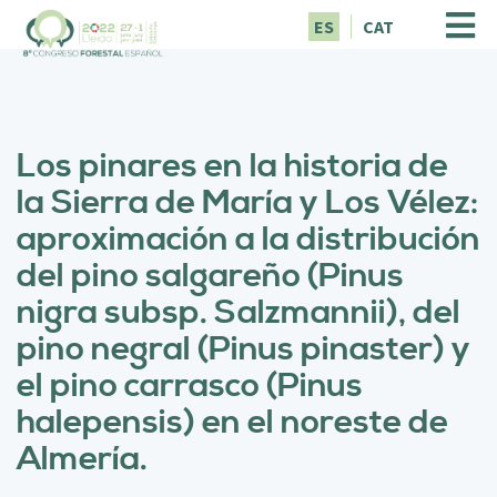
P
ES
CAT
a
s
a
r
a
Los pinares en la historia de
l
c
la Sierra de María y Los Vélez:
o
aproximación a la distribución
n
t
del pino salgareño (Pinus
e
nigra subsp. Salzmannii), del
n
i
pino negral (Pinus pinaster) y
d
el pino carrasco (Pinus
o
p
halepensis) en el noreste de
r
Almería.
i
n