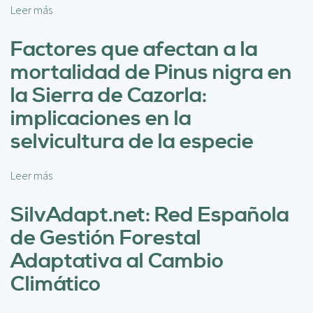
c
Leer más
s
i
o
p
b
Factores que afectan a la
a
r
l
mortalidad de Pinus nigra en
e
L
la Sierra de Cazorla:
o
implicaciones en la
s
p
selvicultura de la especie
i
n
Leer más
s
a
o
r
b
SilvAdapt.net: Red Española
e
r
s
de Gestión Forestal
e
e
F
Adaptativa al Cambio
n
a
l
Climático
c
a
t
h