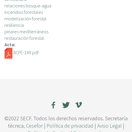
c
relaciones bosque-agua
i
incendios forestales
p
modelización forestal
a
resiliencia
l
pinares mediterráneos
restauración forestal.
Acta:
8CFE-149.pdf
©2022 SECF. Todos los derechos reservados. Secretaría
técnica,
Cesefor
|
Política de privacidad
|
Aviso Legal
|