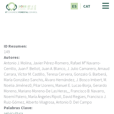
P
ES
CAT
a
s
a
r
a
l
c
ID Resumen:
o
149
n
Autores:
t
Antonio J. Molina, Javier Pérez-Romero, Rafael Mª Navarro-
e
Cerrillo, Juan F. Bellot, Juan A. Blanco, J. Julio Camarero, Arnaud
n
Carrara, Víctor M. Castillo, Teresa Cervera, Gonzalo G. Barberá,
i
María González-Sanchis, Álvaro Hernández, J. Bosco Imbert, M.
d
Noelia Jiménez0, Pilar Llorens, Manuel E. Lucas-Borja, Gerardo
o
Moreno, Mariano Moreno-De Las Heras,,, Francisco B. Navarro,
p
Noemí Palero, María Ángeles Ripoll, David Regües, Francisco J.
r
Ruiz-Gómez, Alberto Vilagrosa, Antonio D. Del Campo
i
Palabras Clave:
n
selvicultura