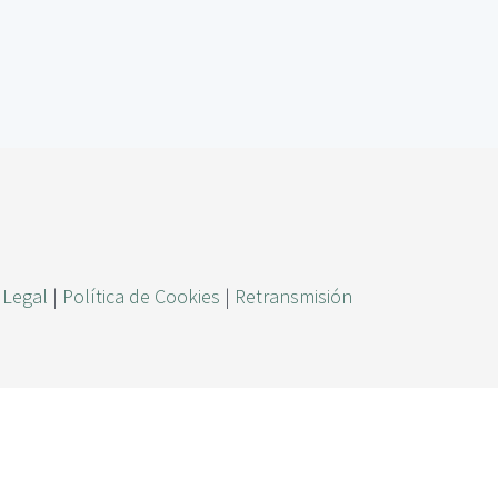
ú
s
q
u
e
d
a
 Legal
|
Política de Cookies
|
Retransmisión