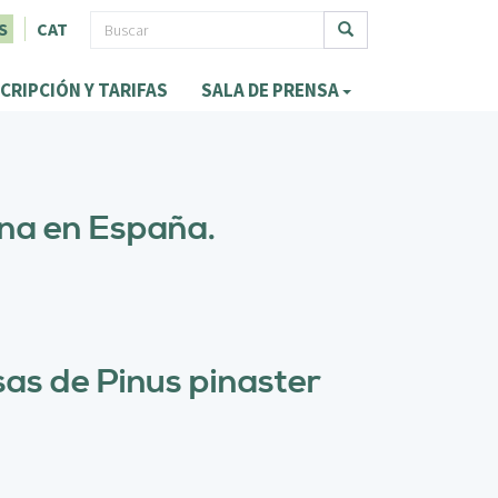
F
S
CAT
o
Buscar
CRIPCIÓN Y TARIFAS
SALA DE PRENSA
r
m
u
l
ina en España.
a
r
i
o
as de Pinus pinaster
d
e
b