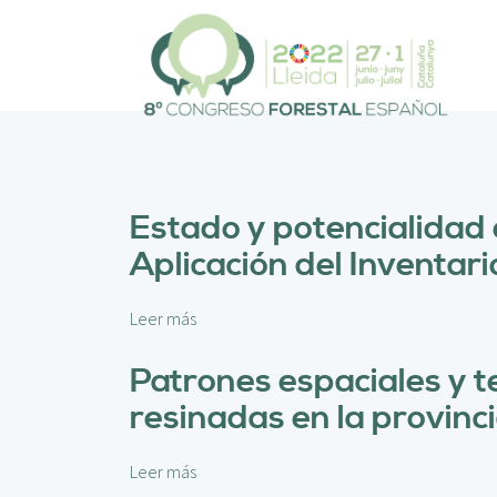
P
a
s
a
r
a
l
c
o
Estado y potencialidad 
n
Aplicación del Inventari
t
e
n
Leer más
s
i
o
d
b
Patrones espaciales y 
o
r
p
resinadas en la provinci
e
r
E
i
s
Leer más
s
n
t
o