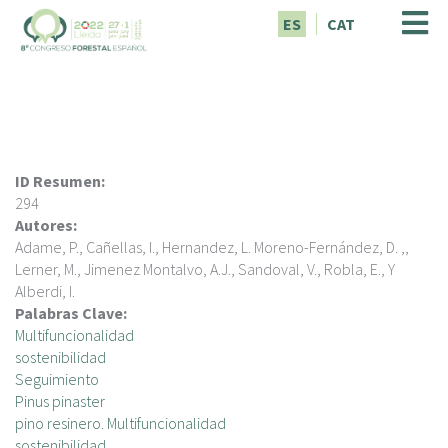
P
ES
CAT
a
s
a
r
a
l
c
ID Resumen:
o
294
n
Autores:
t
Adame, P., Cañellas, I., Hernandez, L. Moreno-Fernández, D. ,,
e
Lerner, M., Jimenez Montalvo, A.J., Sandoval, V., Robla, E., Y
n
Alberdi, I.
i
Palabras Clave:
d
Multifuncionalidad
o
sostenibilidad
p
Seguimiento
r
Pinus pinaster
i
pino resinero. Multifuncionalidad
n
sostenibilidad