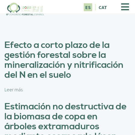
P
ES
CAT
a
s
a
r
a
Efecto a corto plazo de la
l
c
gestión forestal sobre la
o
mineralización y nitrificación
n
t
del N en el suelo
e
n
i
Leer más
s
d
o
o
b
Estimación no destructiva de
p
r
la biomasa de copa en
r
e
i
E
árboles extramaduros
n
f