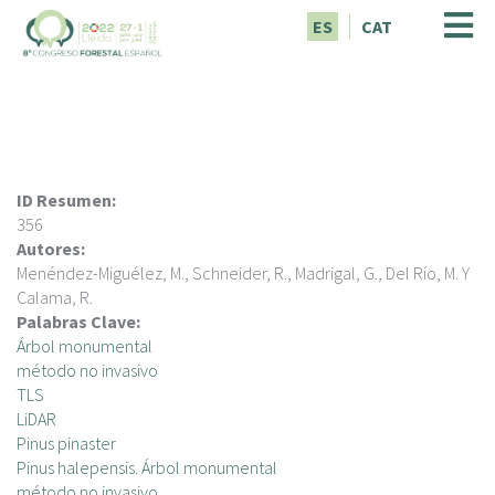
P
ES
CAT
a
s
a
r
a
l
c
ID Resumen:
o
356
n
Autores:
t
Menéndez-Miguélez, M., Schneider, R., Madrigal, G., Del Río, M. Y
e
Calama, R.
n
Palabras Clave:
i
Árbol monumental
d
método no invasivo
o
TLS
p
LiDAR
r
Pinus pinaster
i
Pinus halepensis. Árbol monumental
n
método no invasivo