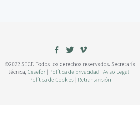
c
e
i
E
p
f
a
e
l
c
t
o
d
e
l
©2022 SECF. Todos los derechos reservados. Secretaría
a
técnica,
Cesefor
|
Política de privacidad
|
Aviso Legal
|
c
Política de Cookies
|
Retransmisión
o
m
p
o
s
i
c
i
ó