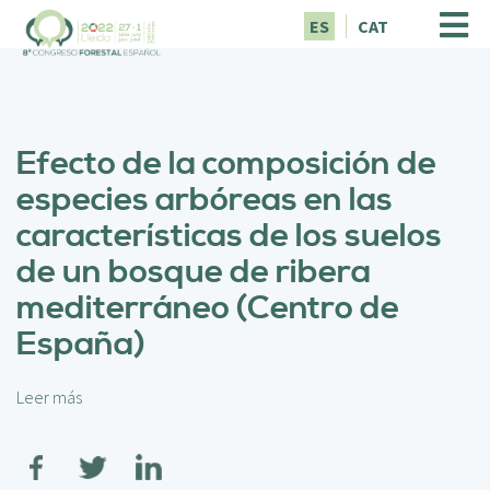
P
ES
CAT
a
s
a
r
a
Efecto de la composición de
l
c
especies arbóreas en las
o
características de los suelos
n
t
de un bosque de ribera
e
mediterráneo (Centro de
n
i
España)
d
o
p
Leer más
s
r
o
i
b
n
r