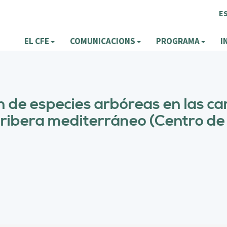
E
EL CFE
COMUNICACIONS
PROGRAMA
I
 de especies arbóreas en las car
 ribera mediterráneo (Centro d