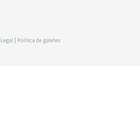
r
c
a
 Legal
|
Política de galetes