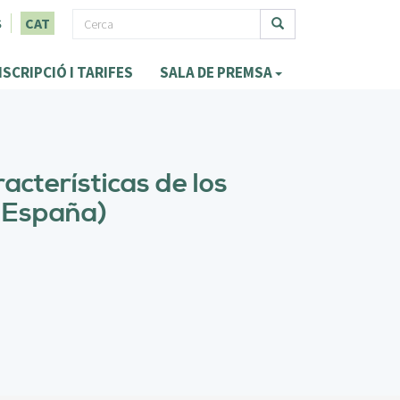
F
S
CAT
o
Cerca
NSCRIPCIÓ I TARIFES
SALA DE PREMSA
r
m
u
l
acterísticas de los
a
e España)
r
i
d
e
c
e