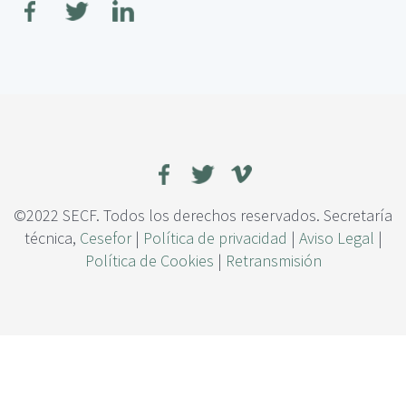
c
r
i
e
p
L
a
a
l
r
e
s
t
a
u
r
©2022 SECF. Todos los derechos reservados. Secretaría
a
técnica,
Cesefor
|
Política de privacidad
|
Aviso Legal
|
c
Política de Cookies
|
Retransmisión
i
ó
n
d
e
l
i