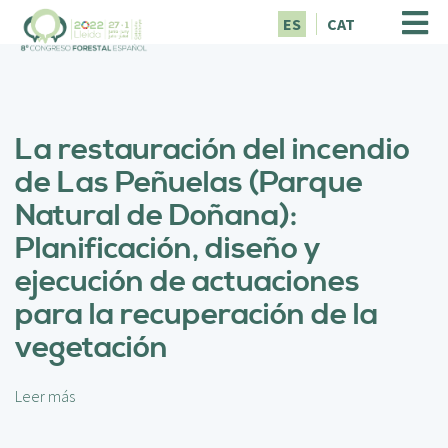
P
ES
CAT
a
s
a
r
a
La restauración del incendio
l
c
de Las Peñuelas (Parque
o
Natural de Doñana):
n
t
Planificación, diseño y
e
ejecución de actuaciones
n
i
para la recuperación de la
d
vegetación
o
p
r
Leer más
s
i
o
n
b