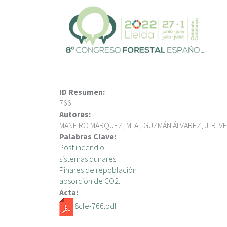
P
a
s
a
r
a
l
c
ID Resumen:
o
766
n
Autores:
t
MANEIRO MÁRQUEZ, M. A., GUZMÁN ÁLVAREZ, J. R. 
e
Palabras Clave:
n
Post incendio
i
sistemas dunares
d
Pinares de repoblación
o
absorción de CO2.
p
Acta:
r
8cfe-766.pdf
i
n