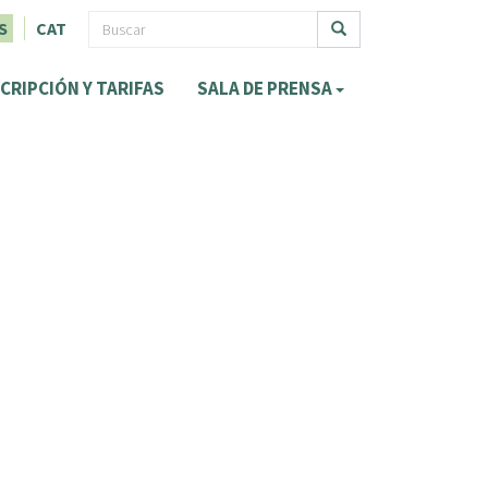
F
S
CAT
o
Buscar
CRIPCIÓN Y TARIFAS
SALA DE PRENSA
r
m
u
l
a
r
i
o
d
e
b