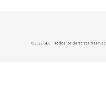
c
i
p
a
l
©2022 SECF. Todos los derechos reservado