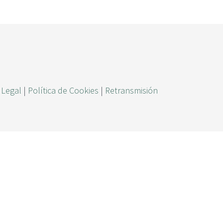
ú
s
q
u
e
d
 Legal
|
Política de Cookies
|
Retransmisión
a