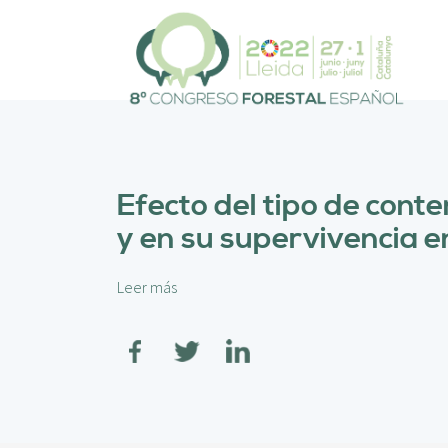
P
a
s
a
r
a
l
c
o
Efecto del tipo de conte
n
y en su supervivencia 
t
e
n
Leer más
s
i
o
d
b
o
r
p
e
r
E
i
f
n
e