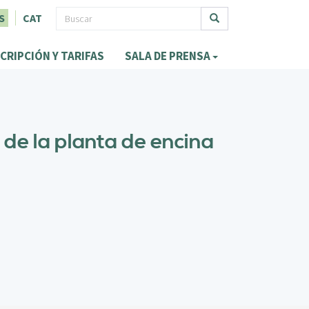
F
S
CAT
o
Buscar
CRIPCIÓN Y TARIFAS
SALA DE PRENSA
r
m
u
l
 de la planta de encina
a
r
i
o
d
e
b