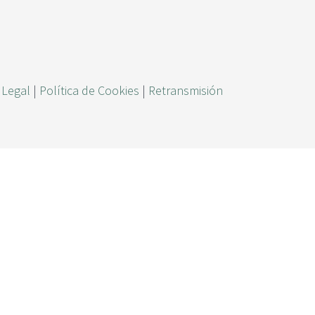
ú
s
q
u
 Legal
|
Política de Cookies
|
Retransmisión
e
d
a