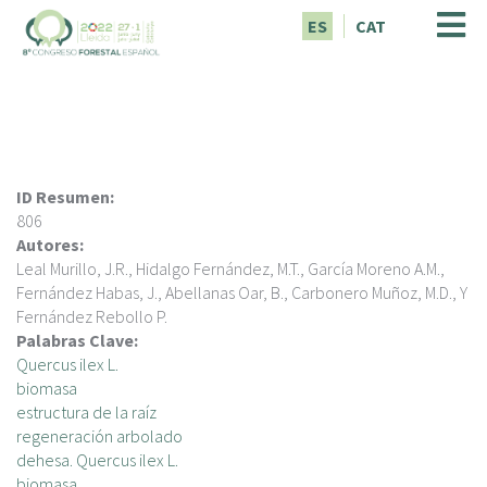
P
ES
CAT
a
s
a
r
a
l
c
ID Resumen:
o
806
n
Autores:
t
Leal Murillo, J.R., Hidalgo Fernández, M.T., García Moreno A.M.,
e
Fernández Habas, J., Abellanas Oar, B., Carbonero Muñoz, M.D., Y
n
Fernández Rebollo P.
i
Palabras Clave:
d
Quercus ilex L.
o
biomasa
p
estructura de la raíz
r
regeneración arbolado
i
dehesa. Quercus ilex L.
n
biomasa