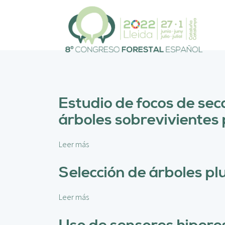
P
a
s
a
r
a
l
c
o
Estudio de focos de sec
n
árboles sobrevivientes
t
e
n
Leer más
s
i
o
d
b
Selección de árboles pl
o
r
p
e
r
Leer más
s
E
i
o
s
n
b
t