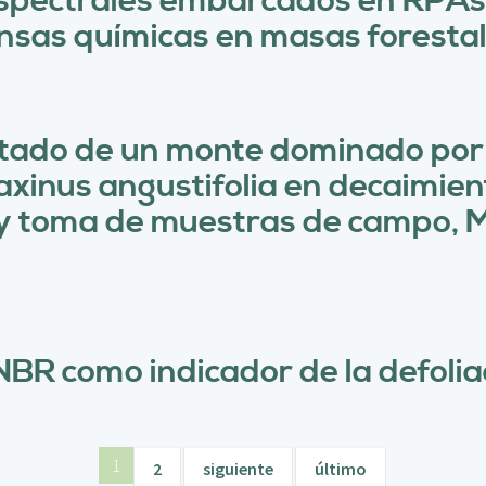
espectrales embarcados en RPAs
nsas químicas en masas forestal
estado de un monte dominado por
axinus angustifolia en decaimie
o y toma de muestras de campo,
NBR como indicador de la defolia
1
2
siguiente
último