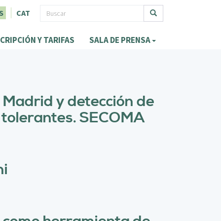
F
S
CAT
o
Buscar
CRIPCIÓN Y TARIFAS
SALA DE PRENSA
r
m
u
l
 Madrid y detección de
a
s tolerantes. SECOMA
r
i
o
ni
d
e
b