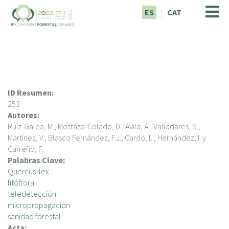
P
ES
CAT
a
s
a
r
a
l
c
ID Resumen:
o
253
n
Autores:
t
Ruíz-Galea, M., Mostaza-Colado, D., Ávila, A., Valladares, S.,
e
Martínez, V., Blasco Fernández, F.J., Cardo, L., Hernández, I. y
n
Carreño, F.
i
Palabras Clave:
d
Quercus ilex
o
fitóftora
p
teledetección
r
micropropagación
i
sanidad forestal
n
Acta: