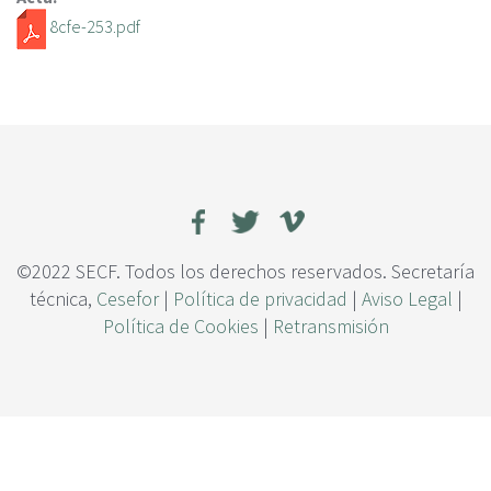
c
8cfe-253.pdf
i
p
a
l
©2022 SECF. Todos los derechos reservados. Secretaría
técnica,
Cesefor
|
Política de privacidad
|
Aviso Legal
|
Política de Cookies
|
Retransmisión