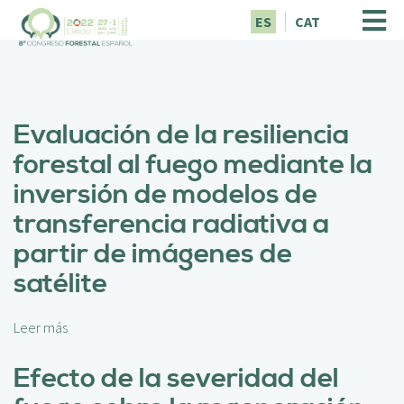
P
ES
CAT
a
s
a
r
a
Evaluación de la resiliencia
l
c
forestal al fuego mediante la
o
inversión de modelos de
n
t
transferencia radiativa a
e
partir de imágenes de
n
i
satélite
d
o
p
Leer más
s
r
o
i
b
Efecto de la severidad del
n
r