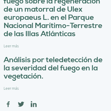
fuego sobre la regeneración
c
e
i
E
de un matorral de Ulex
p
v
europaeus L. en el Parque
a
a
l
l
Nacional Marítimo-Terrestre
u
de las Illas Atlánticas
a
c
i
Leer más
s
ó
o
n
b
Análisis por teledetección de
d
r
la severidad del fuego en la
e
e
l
E
vegetación.
a
f
r
e
e
Leer más
s
c
s
o
t
i
b
o
l
r
d
i
e