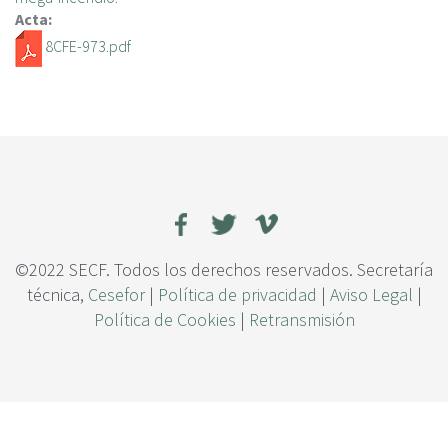
c
Acta:
i
8CFE-973.pdf
p
a
l
©2022 SECF. Todos los derechos reservados. Secretaría
técnica,
Cesefor
|
Política de privacidad
|
Aviso Legal
|
Política de Cookies
|
Retransmisión