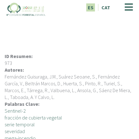
P
ES
CAT
a
s
a
r
a
l
c
ID Resumen:
o
973
n
Autores:
t
Fernández Guisuraga, J.M., Suárez Seoane, S., Fernández
e
García, V., Beltrán Marcos, D., Huerta, S., Pinto, R., Turiel, S.,
n
Marcos, E., Tárrega, R., Valbuena, L., Ansola, G., Sáenz De Miera,
i
L., Taboada, A. Y Calvo, L.
d
Palabras Clave:
o
Sentinel-2
p
fracción de cubierta vegetal
r
serie temporal
i
severidad
n
mega-incendio.