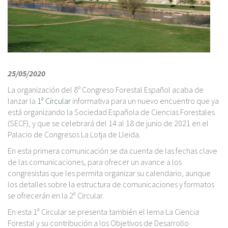
c
i
p
a
l
25/05/2020
La organización del 8º Congreso Forestal Español acaba de
lanzar la
1ª Circular
informativa para un nuevo encuentro que ya
está organizando la Sociedad Española de Ciencias Forestales
(SECF), y que se celebrará del 14 al 18 de junio de 2021 en el
Palacio de Congresos La Lotja de Lleida.
En esta primera comunicación se da cuenta de las fechas clave
de las comunicaciones, para ofrecer un avance a los
congresistas que les permita organizar su calendario, aunque
los detalles sobre la estructura de comunicaciones y formatos
se ofrecerán en la 2ª Circular.
En esta 1ª Circular se presenta también el lema La Ciencia
Forestal y su contribución a los Objetivos de Desarrollo