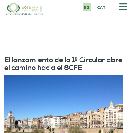
P
ES
CAT
a
s
a
r
a
l
c
o
El lanzamiento de la 1ª Circular abre
n
el camino hacia el 8CFE
t
e
n
i
d
o
p
r
i
n