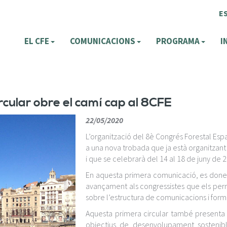
E
EL CFE
COMUNICACIONS
PROGRAMA
I
rcular obre el camí cap al 8CFE
22/05/2020
L’organització del 8è Congrés Forestal Esp
a una nova trobada que ja està organitzant
i que se celebrarà del 14 al 18 de juny de 
En aquesta primera comunicació, es donen 
avançament als congressistes que els perme
sobre l’estructura de comunicacions i format
Aquesta primera circular també presenta e
objectius de desenvolupament sostenib