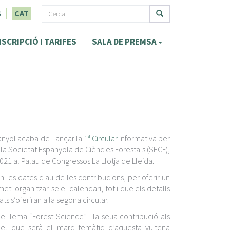
F
S
CAT
o
Cerca
NSCRIPCIÓ I TARIFES
SALA DE PREMSA
r
m
u
l
a
r
anyol acaba de llançar la
1ª Circular
informativa per
i
 la Societat Espanyola de Ciències Forestals (SECF),
2021 al Palau de Congressos La Llotja de Lleida.
d
les dates clau de les contribucions, per oferir un
e
ti organitzar-se el calendari, tot i que els detalls
c
s s’oferiran a la segona circular.
e
l lema “Forest Science” i la seua contribució als
le, que serà el marc temàtic d’aquesta vuitena