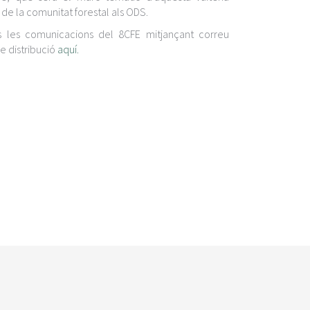
r
 de la comunitat forestal als ODS.
c
s les comunicacions del 8CFE mitjançant correu
a
de distribució
aquí.