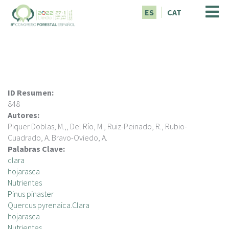
P
ES
CAT
a
s
a
r
a
l
c
ID Resumen:
o
848
n
Autores:
t
Piquer Doblas, M.,, Del Río, M., Ruiz-Peinado, R., Rubio-
e
Cuadrado, A. Bravo-Oviedo, A.
n
Palabras Clave:
i
clara
d
hojarasca
o
Nutrientes
p
Pinus pinaster
r
Quercus pyrenaica.Clara
i
hojarasca
n
Nutrientes