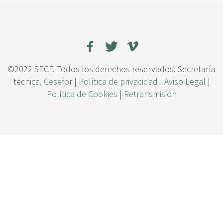
c
e
i
c
p
t
a
o
l
s
d
e
©2022 SECF. Todos los derechos reservados. Secretaría
l
técnica,
Cesefor
|
Política de privacidad
|
Aviso Legal
|
a
Política de Cookies
|
Retransmisión
c
l
a
r
a
e
n
l
a
p
r
o