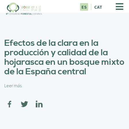
P
ES
CAT
a
s
a
r
a
Efectos de la clara en la
l
c
producción y calidad de la
o
hojarasca en un bosque mixto
n
t
de la España central
e
n
i
Leer más
s
d
o
o
b
p
r
r
e
i
E
n
f