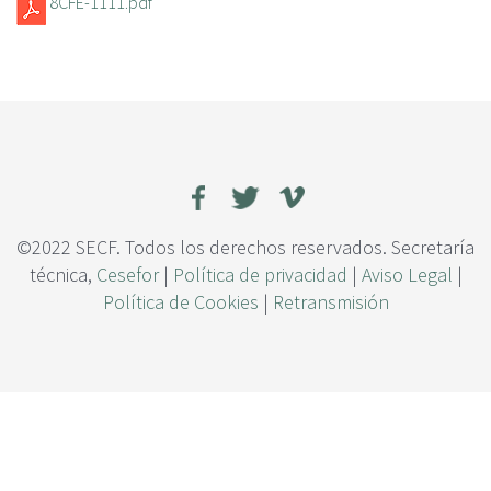
8CFE-1111.pdf
c
i
p
a
l
©2022 SECF. Todos los derechos reservados. Secretaría
técnica,
Cesefor
|
Política de privacidad
|
Aviso Legal
|
Política de Cookies
|
Retransmisión