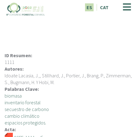
P
ES
CAT
a
s
a
r
a
l
c
ID Resumen:
o
1111
n
Autores:
t
Idoate Lacasia, J.,, Stillhard, J., Portier, J., Brang, P., Zimmerman,
e
S., Bugmann, H. Y Hobi, M.
n
Palabras Clave:
i
biomasa
d
inventario forestal
o
secuestro de carbono
p
cambio climático
r
espacios protegidos.
i
Acta:
n