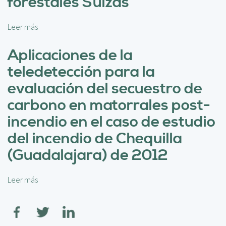
forestales Suizas
c
e
i
c
p
t
Leer más
s
a
o
o
l
d
b
Aplicaciones de la
e
r
teledetección para la
l
e
p
F
evaluación del secuestro de
o
a
carbono en matorrales post-
r
c
c
t
incendio en el caso de estudio
e
o
del incendio de Chequilla
n
r
t
e
(Guadalajara) de 2012
a
s
j
i
e
Leer más
s
m
d
o
p
e
b
u
m
r
l
e
e