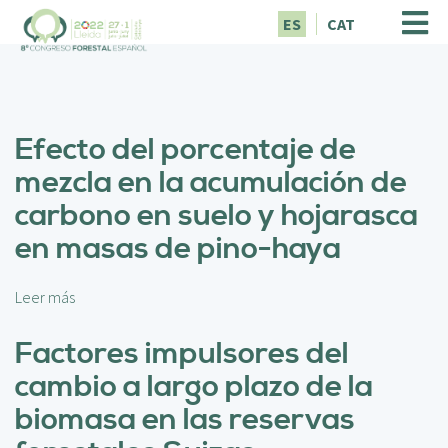
P
ES
CAT
a
s
a
r
a
Efecto del porcentaje de
l
c
mezcla en la acumulación de
o
carbono en suelo y hojarasca
n
t
en masas de pino-haya
e
n
i
Leer más
s
d
o
o
b
Factores impulsores del
p
r
cambio a largo plazo de la
r
e
i
E
biomasa en las reservas
n
f