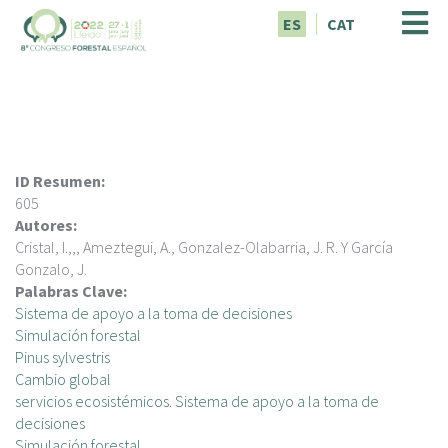
P
ES
CAT
a
s
a
r
a
l
c
ID Resumen:
o
605
n
Autores:
t
Cristal, I.,,, Ameztegui, A., Gonzalez-Olabarria, J. R. Y García
e
Gonzalo, J.
n
Palabras Clave:
i
Sistema de apoyo a la toma de decisiones
d
Simulación forestal
o
Pinus sylvestris
p
Cambio global
r
servicios ecosistémicos. Sistema de apoyo a la toma de
i
decisiones
n
Simulación forestal