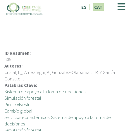
V
ES
CAT
é
s
a
l
c
o
n
ID Resumen:
t
605
i
Autores:
n
Cristal, I.,,, Ameztegui, A., Gonzalez-Olabarria, J. R. Y García
g
Gonzalo, J.
u
Palabras Clave:
t
Sistema de apoyo a la toma de decisiones
Simulación forestal
Pinus sylvestris
Cambio global
servicios ecosistémicos. Sistema de apoyo a la toma de
decisiones
Simulación forestal