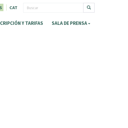
F
S
CAT
o
Buscar
CRIPCIÓN Y TARIFAS
SALA DE PRENSA
r
m
u
l
a
r
i
o
d
e
b