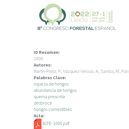
P
a
s
a
r
a
l
c
ID Resumen:
o
1000
n
Autores:
t
Martín-Pinto, P., Vázquez-Veloso, A., Santos, M., Fon
e
Palabras Clave:
n
riqueza de hongos
i
abundancia de hongos
d
quema prescrita
o
desbroce
p
hongos comestibles.
r
Acta:
i
8CFE-1000.pdf
n