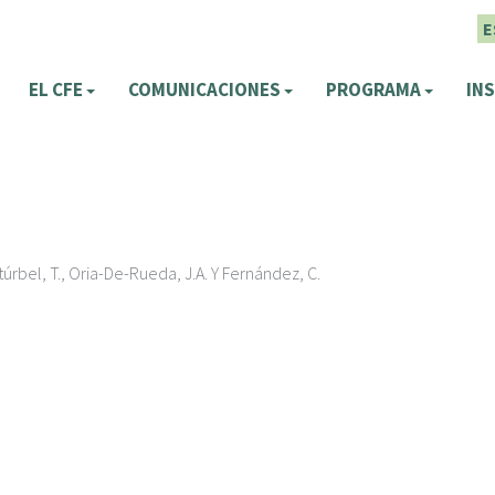
E
EL CFE
COMUNICACIONES
PROGRAMA
INS
túrbel, T., Oria-De-Rueda, J.A. Y Fernández, C.