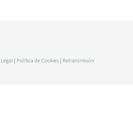
ú
s
q
u
e
d
a
 Legal
|
Política de Cookies
|
Retransmisión