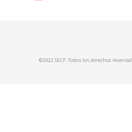
c
i
p
a
l
©2022 SECF. Todos los derechos reservado