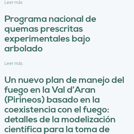
e
:
Leer más
s
g
L
o
o
e
b
Programa nacional de
p
c
r
quemas prescritas
r
c
e
e
i
L
experimentales bajo
s
o
a
arbolado
c
n
a
r
e
p
i
s
l
Leer más
s
t
a
i
o
o
p
c
b
Un nuevo plan de manejo del
p
r
a
r
a
fuego en la Val d’Aran
e
c
e
r
n
i
P
(Pirineos) basado en la
a
d
ó
r
r
coexistencia con el fuego:
i
n
o
e
d
d
g
detalles de la modelización
s
a
e
r
t
científica para la toma de
s
t
a
a
e
r