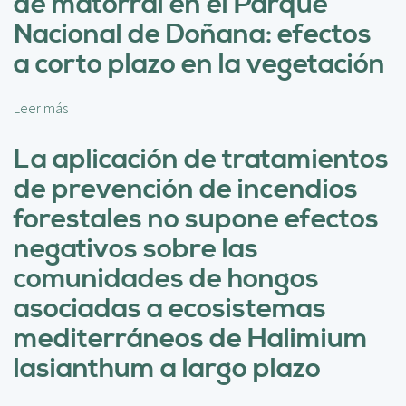
de matorral en el Parque
c
r
i
Nacional de Doñana: efectos
o
p
y
a corto plazo en la vegetación
a
e
l
c
Leer más
s
t
o
o
b
La aplicación de tratamientos
O
r
p
de prevención de incendios
e
e
E
forestales no supone efectos
n
l
2
negativos sobre las
u
p
s
comunidades de hongos
r
o
e
asociadas a ecosistemas
d
s
e
mediterráneos de Halimium
e
l
r
lasianthum a largo plazo
f
v
u
e