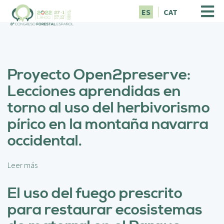
P
ES
CAT
a
s
a
r
a
Proyecto Open2preserve:
l
c
Lecciones aprendidas en
o
torno al uso del herbivorismo
n
t
pírico en la montaña navarra
e
occidental.
n
i
d
Leer más
s
o
o
p
b
El uso del fuego prescrito
r
r
i
para restaurar ecosistemas
e
n
P