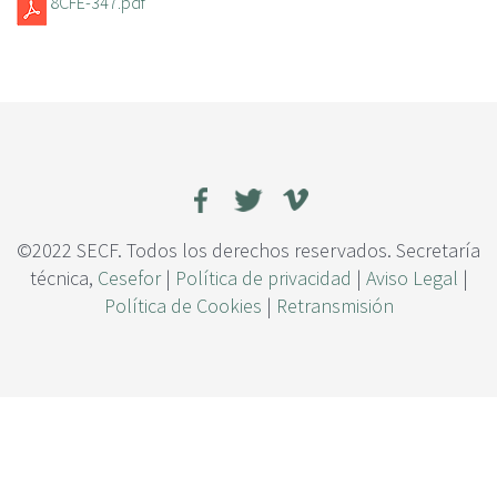
8CFE-347.pdf
c
i
p
a
l
©2022 SECF. Todos los derechos reservados. Secretaría
técnica,
Cesefor
|
Política de privacidad
|
Aviso Legal
|
Política de Cookies
|
Retransmisión