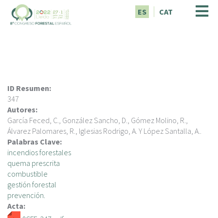
P
ES
CAT
a
s
a
r
a
l
c
ID Resumen:
o
347
n
Autores:
t
García Feced, C., González Sancho, D., Gómez Molino, R.,
e
Álvarez Palomares, R., Iglesias Rodrigo, A. Y López Santalla, A..
n
Palabras Clave:
i
incendios forestales
d
quema prescrita
o
combustible
p
gestión forestal
r
prevención.
i
Acta:
n