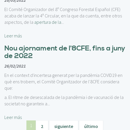
28/03/2022
El Comité Organizador del 8º Congreso Forestal Español (CFE)
acaba de lanzar la 4ª Circular, en la que da cuenta, entre otros
aspectos, de la
apertura de la
...
Leer más
Nou ajornament de l'8CFE, fins a juny
de 2022
26/02/2021
En el context d'incertesa generat per la pandèmia COVID19 en
què ens trobem, el Comitè Organitzador de l'8CFE considera
que:
a. El ritme de desescalada de la pandèmia i de vacunació de la
societat no garanteix a...
Leer más
1
2
siguiente
último