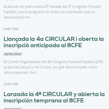
c
i
Acaba de ser publicada la
5ª circular
del 8º Congreso Forestal
p
Español, con el programa de todas las actividades que se
a
desarrollarán en...
l
Leer más
Llançada la 4a CIRCULAR i oberta la
inscripció anticipada al 8CFE
28/03/2022
El Comitè Organitzador del 8è Congreso Forestal Español (CFE)
acaba de llançar la 4a Circular, en què dóna compte, entre
altres aspectes, de l'...
Leer más
Lanzada la 4ª CIRCULAR y abierta la
inscripción temprana al 8CFE