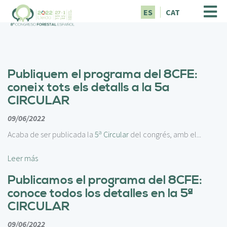
P
ES
CAT
a
s
a
r
a
Publiquem el programa del 8CFE:
l
c
coneix tots els detalls a la 5a
o
CIRCULAR
n
t
09/06/2022
e
a
Acaba de ser publicada la
5
Circular
del congrés, amb el...
n
i
Leer más
d
o
Publicamos el programa del 8CFE:
p
conoce todos los detalles en la 5ª
r
CIRCULAR
i
n
09/06/2022