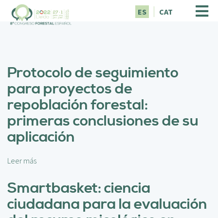
P
ES
CAT
a
s
a
r
a
Protocolo de seguimiento
l
c
para proyectos de
o
repoblación forestal:
n
t
primeras conclusiones de su
e
aplicación
n
i
d
Leer más
s
o
o
p
b
Smartbasket: ciencia
r
r
i
ciudadana para la evaluación
e
n
P