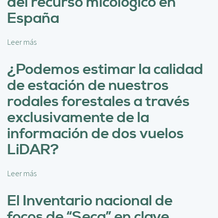
del recurso micológico en
c
r
i
España
o
p
t
a
o
Leer más
s
l
c
o
o
b
¿Podemos estimar la calidad
l
r
de estación de nuestros
o
e
d
S
rodales forestales a través
e
m
exclusivamente de la
s
a
e
r
información de dos vuelos
g
t
LiDAR?
u
b
i
a
m
s
Leer más
s
i
k
o
e
e
b
El Inventario nacional de
n
t
r
t
focos de “Seca” en clave
:
e