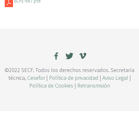
8CFE-667.pdf
c
i
p
a
l
©2022 SECF. Todos los derechos reservados. Secretaría
técnica,
Cesefor
|
Política de privacidad
|
Aviso Legal
|
Política de Cookies
|
Retransmisión