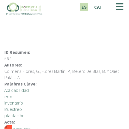
P
ES
CAT
a
s
a
r
a
l
c
ID Resumen:
o
667
n
Autores:
t
Colmena Flores, G., Flores Martín, P., Melero De Blas, M. Y Oliet
e
Palá, J.A.
n
Palabras Clave:
i
Aplicabilidad
d
error
o
Inventario
p
Muestreo
r
plantación.
i
Acta:
n