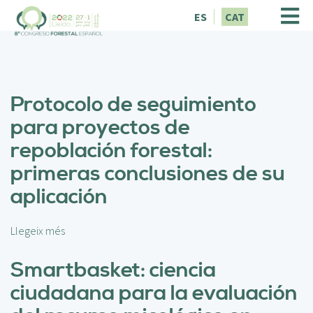
V
ES
CAT
é
s
a
l
c
Protocolo de seguimiento
o
n
para proyectos de
t
repoblación forestal:
i
n
primeras conclusiones de su
g
aplicación
u
t
Llegeix més
s
o
b
Smartbasket: ciencia
r
ciudadana para la evaluación
e
P