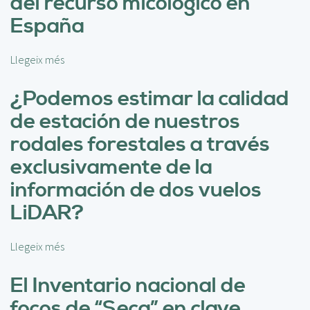
del recurso micológico en
r
España
o
t
o
Llegeix més
s
c
o
o
b
¿Podemos estimar la calidad
l
r
de estación de nuestros
o
e
d
S
rodales forestales a través
e
m
exclusivamente de la
s
a
e
r
información de dos vuelos
g
t
LiDAR?
u
b
i
a
m
s
Llegeix més
s
i
k
o
e
e
b
El Inventario nacional de
n
t
r
t
focos de “Seca” en clave
:
e